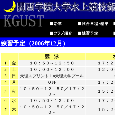
練習予定（2006年12月）
競 泳
1
金
１０：５０～１２：５０
１７：２
2
土
１０：００～１２：００
１２：０
3
日
天理スプリントｉn天理大学プール
4
月
ＯFF
１７：２
１０：５０～１２：５０／１７：２
火
１５：２
5
０～
6
水
１０：５０～１２：５０
１７：２
１０：５０～１２：５０／１７：２
木
１５：２
7
０～