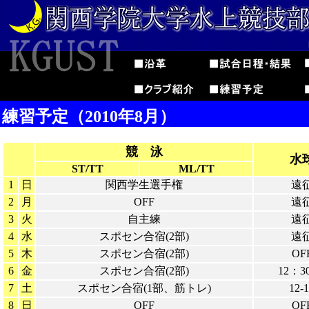
練習予定（2010年8月）
競 泳
水
ST/TT
ML/TT
1
日
関西学生選手権
遠
2
月
OFF
遠
3
火
自主練
遠
4
水
スポセン合宿(2部)
遠
5
木
スポセン合宿(2部)
OF
6
金
スポセン合宿(2部)
12：30
7
土
スポセン合宿(1部、筋トレ)
12-
8
日
OFF
OF